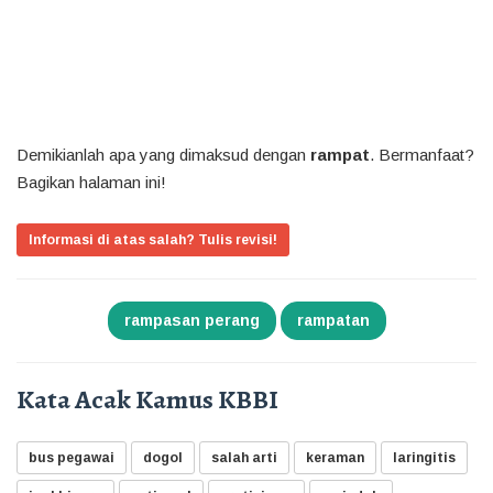
Demikianlah apa yang dimaksud dengan
rampat
. Bermanfaat?
Bagikan halaman ini!
Informasi di atas salah? Tulis revisi!
rampasan perang
rampatan
Kata Acak Kamus KBBI
bus pegawai
dogol
salah arti
keraman
laringitis