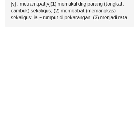
[v] , me.ram.pat[v](1) memukul dng parang (tongkat,
cambuk) sekaligus; (2) membabat (memangkas)
sekaligus: ia ~ rumput di pekarangan; (3) menjadi rata