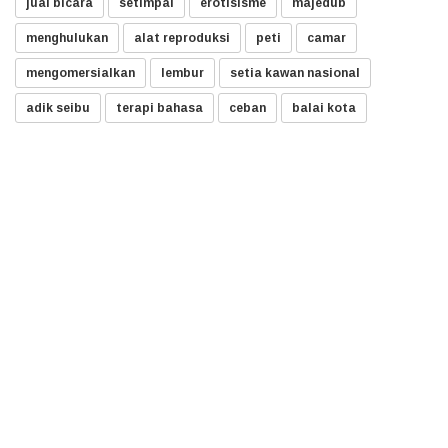
jual bicara
setimpal
erotisisme
majedub
menghulukan
alat reproduksi
peti
camar
mengomersialkan
lembur
setia kawan nasional
adik seibu
terapi bahasa
ceban
balai kota