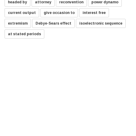
headed by
attorney
reconvention
power dynamo
current output
give occasion to
interest free
extremism
Debye-Sears effect
isoelectronic sequence
at stated periods