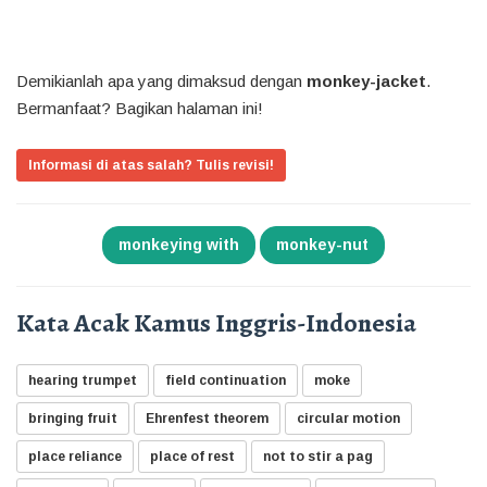
Demikianlah apa yang dimaksud dengan
monkey-jacket
.
Bermanfaat? Bagikan halaman ini!
Informasi di atas salah? Tulis revisi!
monkeying with
monkey-nut
Kata Acak Kamus Inggris-Indonesia
hearing trumpet
field continuation
moke
bringing fruit
Ehrenfest theorem
circular motion
place reliance
place of rest
not to stir a pag