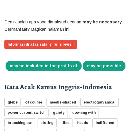
Demikianlah apa yang dimaksud dengan
may be necessary
.
Bermanfaat? Bagikan halaman ini!
Informasi di atas salah? Tulis revisi!
may be included in the profits of
may be possible
Kata Acak Kamus Inggris-Indonesia
glebe
of course
needle-shaped
electrogalvanical
power curtent switch
gaiety
downing with
branching out
bloting
tiled
heads
indifferent