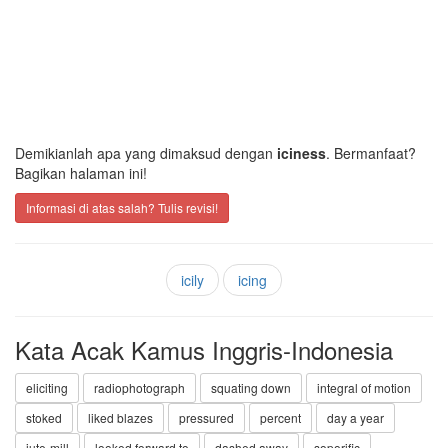
Demikianlah apa yang dimaksud dengan
iciness
. Bermanfaat?
Bagikan halaman ini!
Informasi di atas salah? Tulis revisi!
icily
icing
Kata Acak Kamus Inggris-Indonesia
eliciting
radiophotograph
squating down
integral of motion
stoked
liked blazes
pressured
percent
day a year
jute-mill
looked forward to
dashed away
soporific