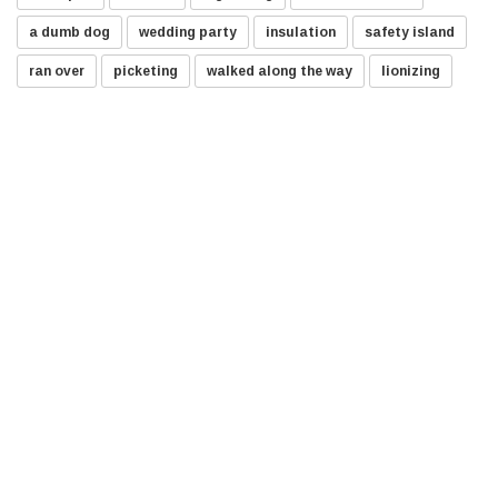
a dumb dog
wedding party
insulation
safety island
ran over
picketing
walked along the way
lionizing