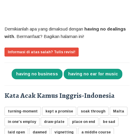
Demikianlah apa yang dimaksud dengan
having no dealings
with
. Bermanfaat? Bagikan halaman ini!
Informasi di atas salah? Tulis revisi!
having no business
having no ear for music
Kata Acak Kamus Inggris-Indonesia
turning-moment
kept a promise
soak through
Malta
in one’s employ
draw-plate
place on end
be sad
laid open
dawned
vignetting
a middle course