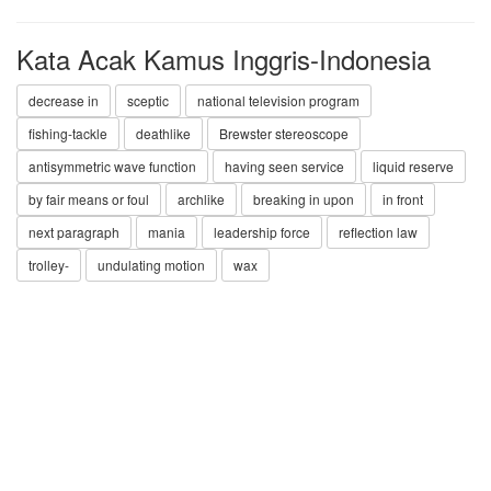
Kata Acak Kamus Inggris-Indonesia
decrease in
sceptic
national television program
fishing-tackle
deathlike
Brewster stereoscope
antisymmetric wave function
having seen service
liquid reserve
by fair means or foul
archlike
breaking in upon
in front
next paragraph
mania
leadership force
reflection law
trolley-
undulating motion
wax