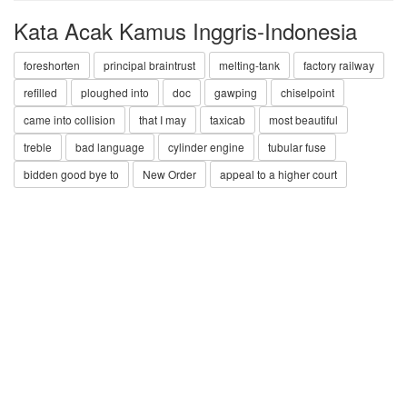
Kata Acak Kamus Inggris-Indonesia
foreshorten
principal braintrust
melting-tank
factory railway
refilled
ploughed into
doc
gawping
chiselpoint
came into collision
that I may
taxicab
most beautiful
treble
bad language
cylinder engine
tubular fuse
bidden good bye to
New Order
appeal to a higher court